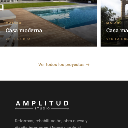
MATARÓ
MATARÓ
Casa moderna
Casa ma
Ver todos los proyectos →
Reformas, rehabilitación, obra nueva y