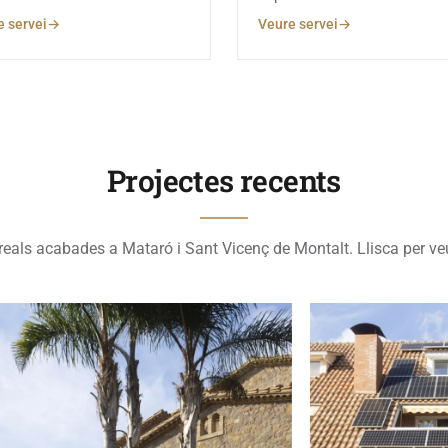
 servei
Veure servei
Projectes recents
reals acabades a Mataró i Sant Vicenç de Montalt. Llisca per veu