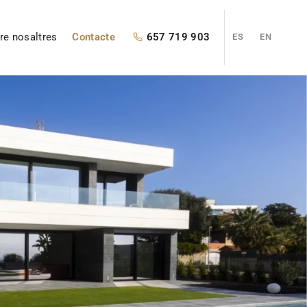
re nosaltres
Contacte
657 719 903
ES
EN