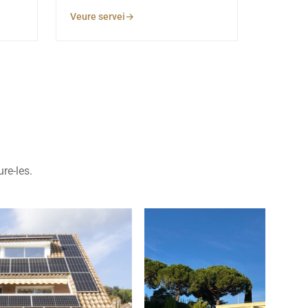
Veure servei
re-les.