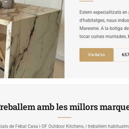
Estem especialitzats en 
d'habitatges, naus indust
Maresme. A la botiga de
tocar cuines muntades, 
Visita'ns
657
reballem amb les millors marqu
cials de Febal Casa i OF Outdoor Kitchens, i treballem habitua