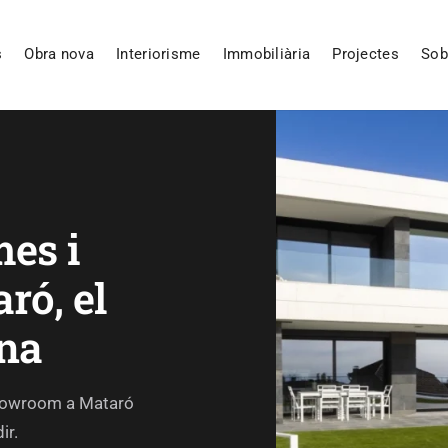
s
Obra nova
Interiorisme
Immobiliària
Projectes
Sob
mes i
ró, el
na
 showroom a Mataró
ir.