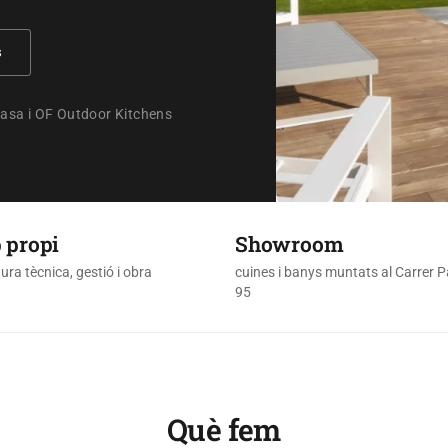
s
 Casa i OF Outdoor Kitchens
 propi
Showroom
ura tècnica, gestió i obra
cuines i banys muntats al Carrer 
95
Què fem