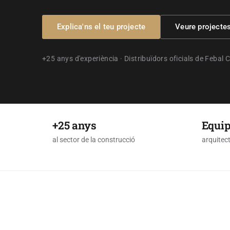
Explica'ns el teu projecte
Veure projecte
+25 anys d'experiència · Distribuïdors oficials de Febal
+25 anys
Equip
al sector de la construcció
arquitect