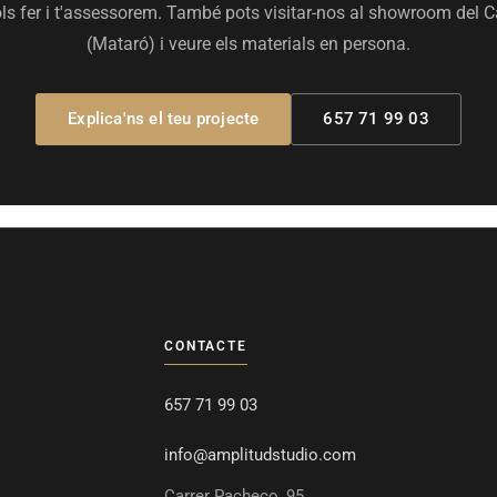
ols fer i t'assessorem. També pots visitar-nos al showroom del C
(Mataró) i veure els materials en persona.
Explica'ns el teu projecte
657 71 99 03
CONTACTE
657 71 99 03
info@amplitudstudio.com
Carrer Pacheco, 95