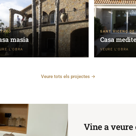
ATARÓ
SANT VICENÇ DE
asa masia
Casa medite
Veure tots els projectes →
Vine a veure 