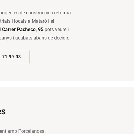
projectes de construcció i reforma
rials i locals a Mataró i el
l
Carrer Pacheco, 95
pots veure i
banys i acabats abans de decidir.
 71 99 03
es
lment amb Porcelanosa,