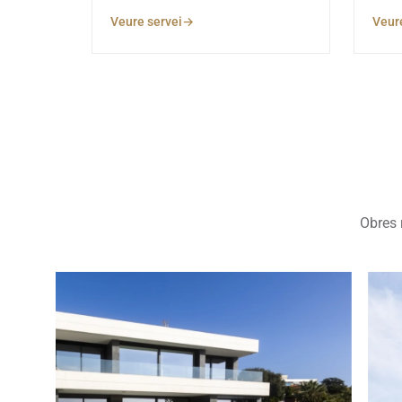
Veure servei
Veure
Obres 