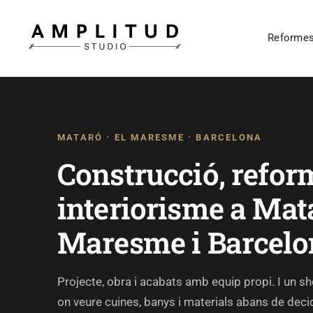
Reforme
MATARÓ · EL MARESME · BARCELONA
Construcció, refor
interiorisme a Mata
Maresme i Barcelo
Projecte, obra i acabats amb equip propi. I un
on veure cuines, banys i materials abans de decid